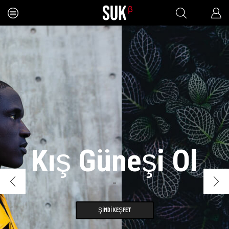
Kış Güneşi Ol
–
ŞIMDI KEŞFET