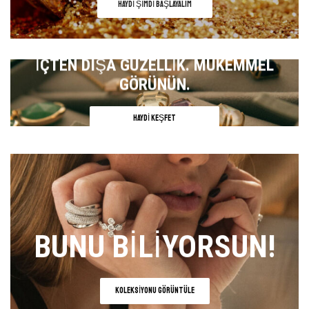
HAYDI ŞIMDI BAŞLAYALIM
İÇTEN DIŞA GÜZELLIK. MÜKEMMEL
GÖRÜNÜN.
HAYDI KEŞFET
BUNU BILIYORSUN!
KOLEKSIYONU GÖRÜNTÜLE